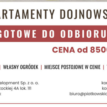
branży deweloperskiej, a każde kolejne inwestycje świadczą o wyjątkowej
 zadowoleniu z usług, które mamy przyjemność dla nich świadczyć. Nasze
dza pozwalają na idealnie dopasowanie prowadzonych przez nas inwest
ycji do
eb i wymagań różnego typu klientów.
 starannością czego przykładem są inwestycje
Leśny
Zakątek
,
Kasztanowy