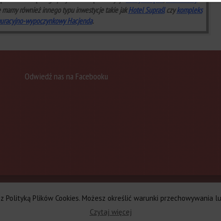
e mamy rów
nież innego
typu inwestycje takie jak
Hotel Supraśl
czy
kompleks
au
racyjno-wypoczynkowy Hacjend
a
.
Odwiedź nas na Facebooku
kotowie
Kompleks restauracyjno-wypoczynkowy w Jasionówce sprz
ie z Polityką Plików Cookies. Możesz określić warunki przechowywania 
łek
Kontakt
Czytaj więcej