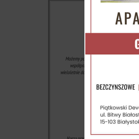
Możemy pochwalić się wieloma sukcesami w 
współpracy z naszymi klientami oraz ich
wieloletnie doświadczenie oraz posiadana wie
p
otrz
Nasza praca wykonywana jest ze szczególną