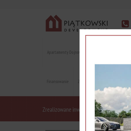
Apartamenty Dojnowska
Apartament na Moko
Finansowanie
Zaproponuj cenę
Skup dzia
Zrealizowane inwestycje