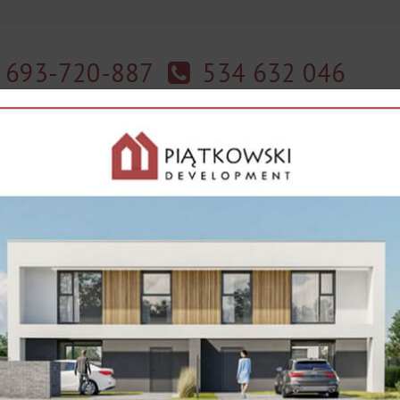
693-720-887
534 632 046
towie
Kompleks restauracyjno-wypoczynkowy w Jasionówce sprzedaż lub wy
łek
Kontakt