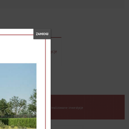
ZAMKNIJ
najem
Zrealizowane inwestycje
Home
Zrealizowane inwestycje