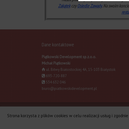
Zak
ątek
czy
Osiedle Zawady
. Na swoim konci
rest
Dane kontaktowe
Piątkowski Development sp.z.o.o.
Michał Piątkowski
ul. Bitwy Białostockiej 4A, 15-103 Białystok
693-720-887
534 632 046
biuro@piatkowskidevelopment.pl
Apartamenty Dojnowska
Apartament na Mo
Strona korzysta z plików cookies w celu realizacji usług i zgodn
Finansowanie
Zaproponuj cenę
Skup dzia
Copyright gogler.pl 2015