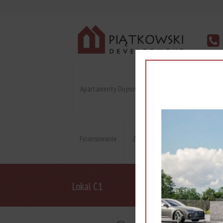
Apartamenty Dojnowska
Apartament na Moko
Finansowanie
Zaproponuj cenę
Skup dzia
Lokal C1