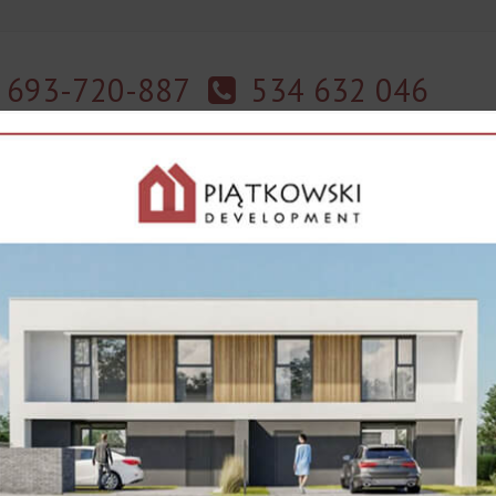
693-720-887
534 632 046
towie
Kompleks restauracyjno-wypoczynkowy w Jasionówce sprzedaż lub wy
łek
Kontakt