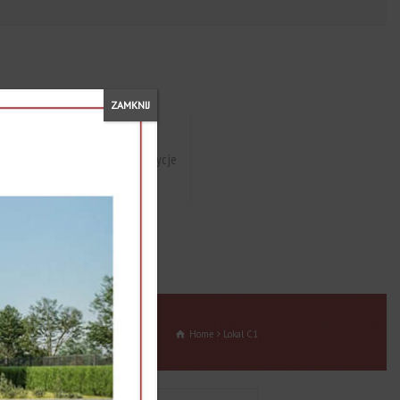
ZAMKNIJ
najem
Zrealizowane inwestycje
Home
Lokal C1